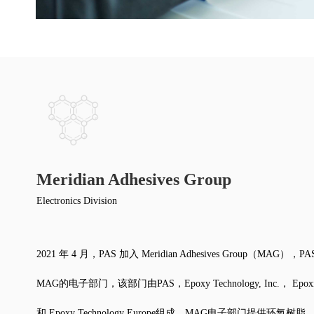
Meridian Adhesives Group
Electronics Division
2021 年 4 月，PAS 加入 Meridian Adhesives Group（MAG），
MAG的电子部门，该部门由PAS，Epoxy Technology, Inc.， Epoxies
和 Epoxy Technology Europe组成。MAG电子部门提供环氧树